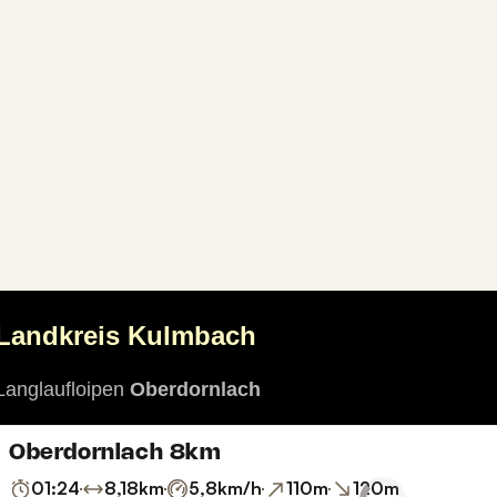
Landkreis Kulmbach
Langlaufloipen
Oberdornlach